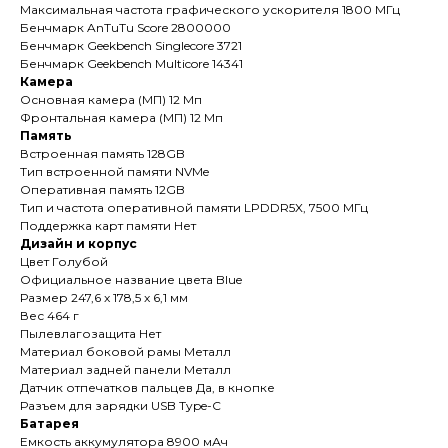
Максимальная частота графического ускорителя 1800 МГц
Бенчмарк AnTuTu Score 2800000
Бенчмарк Geekbench Singlecore 3721
Бенчмарк Geekbench Multicore 14341
Камера
Основная камера (МП) 12 Мп
Фронтальная камера (МП) 12 Мп
Память
Встроенная память 128GB
Тип встроенной памяти NVMe
Оперативная память 12GB
Тип и частота оперативной памяти LPDDR5X, 7500 МГц
Поддержка карт памяти Нет
Дизайн и корпус
Цвет Голубой
Официальное название цвета Blue
Размер 247,6 x 178,5 x 6,1 мм
Вес 464 г
Пылевлагозащита Нет
Материал боковой рамы Металл
Материал задней панели Металл
Датчик отпечатков пальцев Да, в кнопке
Разъем для зарядки USB Type-C
Батарея
Емкость аккумулятора 8900 мАч