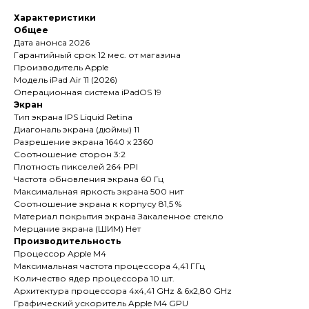
Характеристики
Общее
Дата анонса 2026
Гарантийный срок 12 мес. от магазина
Производитель Apple
Модель iPad Air 11 (2026)
Операционная система iPadOS 19
Экран
Тип экрана IPS Liquid Retina
Диагональ экрана (дюймы) 11
Разрешение экрана 1640 x 2360
Соотношение сторон 3:2
Плотность пикселей 264 PPI
Частота обновления экрана 60 Гц
Максимальная яркость экрана 500 нит
Соотношение экрана к корпусу 81,5 %
Материал покрытия экрана Закаленное стекло
Мерцание экрана (ШИМ) Нет
Производительность
Процессор Apple M4
Максимальная частота процессора 4,41 ГГц
Количество ядер процессора 10 шт.
Архитектура процессора 4x4,41 GHz & 6x2,80 GHz
Графический ускоритель Apple M4 GPU