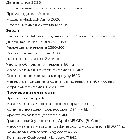
Дата анонса 2026
Гарантийный срок 12 мес. от магазина
Производитель Apple
Модель MacBook Air 13 2026
Операционная система MacOS
Экран
Тип экрана Retina с подсветкой LED и технологией IPS
Диагональ экрана (дюймы) 13.6
Разрешение экрана 2560x1664
Соотношение сторон 16:10
Плотность пикселей 225 ppi
Частота обновления экрана 60 Гц
Максимальная яркость экрана 500 нит
Соотношение экрана к корпусу 16:10
Материал покрытия экрана глянцевый, антибликовый
Мерцание экрана (ШИМ) Нет
Производительность
Процессор Apple M5
Максимальная частота процессора 4.43 ГГц
Количество ядер процессора 10 (4P + 6E)
Архитектура процессора 3 нм
Графический ускоритель Apple M5 GPU (8-Core)
Максимальная частота графического ускорителя 1900 МГц
Бенчмарк Geekbench Singlecore 4263
Бенчмарк Geekbench Multicore 17862