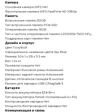
Камера
Основная камера (МП) Нет
Фронтальная камера (МП) FaceTime HD 1080p
Память
Встроенная память 512GB
Тип встроенной памяти PCIe SSD
Оперативная память 16GB
Тип и частота оперативной памяти LPDDR5X 7500 МГц
Поддержка карт памяти Нет
Дизайн и корпус
Цвет Голубой
Официальное название цвета Sky Blue
Размер 304.1 x 215 x 11.3 мм
Вес 1.24 кг
Пылевлагозащита Нет
Материал боковой рамы Алюминий
Материал задней панели Алюминий
Датчик отпечатков пальцев В кнопке
Разъем для зарядки USB‑C/MagSafe 3
Батарея
Емкость аккумулятора 53.8 Вт⋅ч
Тип аккумулятора Литий-полимерный (Li-Po)
Беспроводная зарядка Нет
Мощность беспроводной зарядки Нет
Коммуникация и связь