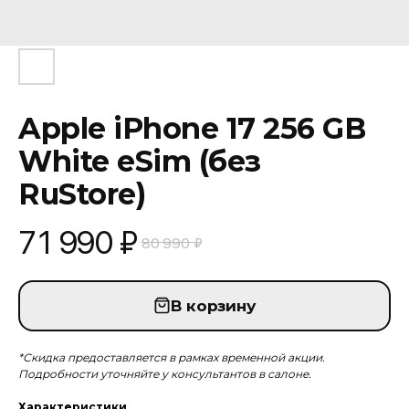
Apple iPhone 17 256 GB
White eSim (без
RuStore)
71 990
₽
80 990
₽
В корзину
*Скидка предоставляется в рамках временной акции.
Подробности уточняйте у консультантов в салоне.
Характеристики