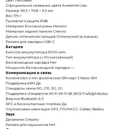
Цвет Лиловый
Официальное название цвета Awesome Lilac
Размер 161.5 × 76.8 × 6.9 мм
Вес 179 г
Пылевлагозащита IP68
Материал боковой рамы Металл
Материал задней панели Стекло
Датчик отпечатков пальцев Оптический (в экране)
Разъем для зарядки USB-C
Батарея
Емкость аккумулятора 5000 мАч
Тип аккумулятора Li-Po (несъёмный)
Беспроводная зарядка Нет
Мощность беспроводной зарядки —
Коммуникация и связь
Количество и тип физических SIM карт 2 Nano-SIM
Поддержка eSIM Да
Стандарты связи 5G, LTE, 3G, 2G
Поддержка стандартов Wi-Fi Wi-Fi 6E (802.11 a/b/g/n/ac/ax)
Версия Bluetooth 6.0
NFC и Бесконтактные платежи Да
Спутниковая навигация GPS, ГЛОНАСС, Galileo, Beidou
Звук
Динамики Стерео
Разъем для наушников Нет