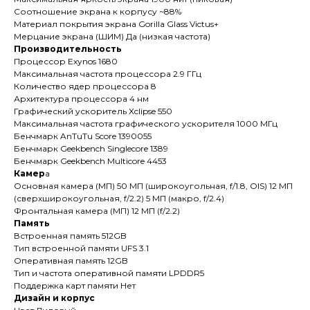
Соотношение экрана к корпусу ~88%
Материал покрытия экрана Gorilla Glass Victus+
Мерцание экрана (ШИМ) Да (низкая частота)
Производительность
Процессор Exynos 1680
Максимальная частота процессора 2.9 ГГц
Количество ядер процессора 8
Архитектура процессора 4 нм
Графический ускоритель Xclipse 550
Максимальная частота графического ускорителя 1000 МГц
Бенчмарк AnTuTu Score 1390055
Бенчмарк Geekbench Singlecore 1389
Бенчмарк Geekbench Multicore 4453
Камер
а
Основная камера (МП) 50 МП (широкоугольная, f/1.8, OIS) 12 МП
(сверхширокоугольная, f/2.2) 5 МП (макро, f/2.4)
Фронтальная камера (МП) 12 МП (f/2.2)
Память
Встроенная память 512GB
Тип встроенной памяти UFS 3.1
Оперативная память 12GB
Тип и частота оперативной памяти LPDDR5
Поддержка карт памяти Нет
Дизайн и корпус