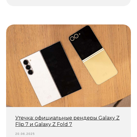
Аудиотехника
Смарт-часы
Игровые
приставки
Контакты
+7 (952) 055 55 23
online-store-service@yandex.ru
Ул. Театральная д. 17
ориентир остановка ТЦ «Маяк»
Политика конфиденциальности
Утечка: официальные рендеры Galaxy Z
Flip 7 и Galaxy Z Fold 7
20.06.2025